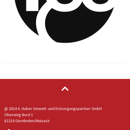
@ 2024 A. Huber Umwelt- und Entsorgungspartner GmbH
Oberweg Nord 1
82216 Gernlinden/Maisach